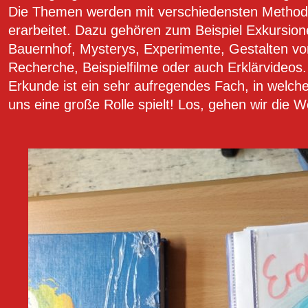
Die Themen werden mit verschiedensten Methode
erarbeitet. Dazu gehören zum Beispiel Exkursio
Bauernhof, Mysterys, Experimente, Gestalten von
Recherche, Beispielfilme oder auch Erklärvideos.
Erkunde ist ein sehr aufregendes Fach, in welch
uns eine große Rolle spielt! Los, gehen wir die W