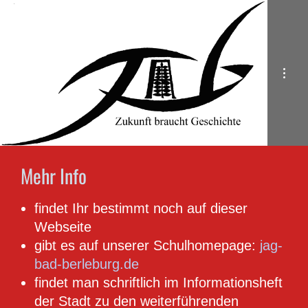
Mehr Info
findet Ihr bestimmt noch auf dieser
Webseite
gibt es auf unserer Schulhomepage:
jag-
bad-berleburg.de
findet man schriftlich im Informationsheft
der Stadt zu den weiterführenden