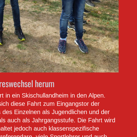
hreswechsel herum
 in ein Skischullandheim in den Alpen.
ich diese Fahrt zum Eingangstor der
is des Einzelnen als Jugendlichen und der
s auch als Jahrgangsstufe. Die Fahrt wird
altet jedoch auch klassenspezifische
treferendare, viele Sportlehrer und auch