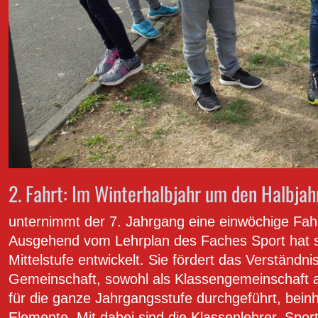
2. Fahrt: Im Winterhalbjahr um den Halbja
unternimmt der 7. Jahrgang eine einwöchige Fahrt
Ausgehend vom Lehrplan des Faches Sport hat s
Mittelstufe entwickelt. Sie fördert das Verständn
Gemeinschaft, sowohl als Klassengemeinschaft al
für die ganze Jahrgangsstufe durchgeführt, beinh
Elemente. Mit dabei sind die Klassenlehrer, Spor